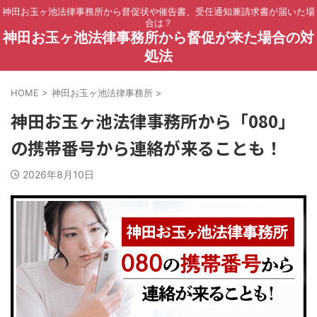
神田お玉ヶ池法律事務所から督促状や催告書、受任通知兼請求書が届いた場
合は？
神田お玉ヶ池法律事務所から督促が来た場合の対
処法
HOME
>
神田お玉ヶ池法律事務所
>
神田お玉ヶ池法律事務所から「080」
の携帯番号から連絡が来ることも！
2026年8月10日